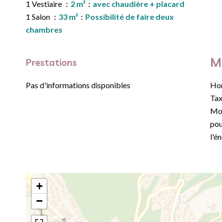
1 Vestiaire
2 m²
avec chaudière + placard
1 Salon
33 m²
Possibilité de faire deux
chambres
M
Prestations
Pas d'informations disponibles
Hon
Tax
Mon
pou
l'é
+
−