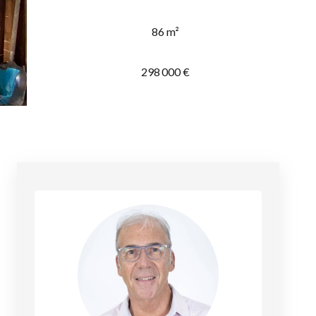
86 m²
298 000 €