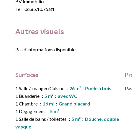
BV Immobilier
Tél : 06.85.10.75.81.
Autres visuels
Pas d'informations disponibles
Surfaces
Pr
1 Salle à manger/Cuisine
26 m²
Poêle à bois
Pas
1 Buanderie
5 m²
avec WC
1 Chambre
16 m²
Grand placard
1 Dégagement
5 m²
1 Salle de bains / toilettes
5 m²
Douche, double
vasque