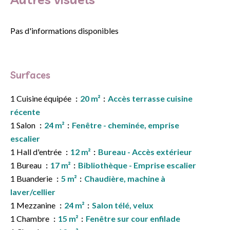
Pas d'informations disponibles
Surfaces
1 Cuisine équipée
20 m²
Accès terrasse cuisine
récente
1 Salon
24 m²
Fenêtre - cheminée, emprise
escalier
1 Hall d'entrée
12 m²
Bureau - Accès extérieur
1 Bureau
17 m²
Bibliothèque - Emprise escalier
1 Buanderie
5 m²
Chaudière, machine à
laver/cellier
1 Mezzanine
24 m²
Salon télé, velux
1 Chambre
15 m²
Fenêtre sur cour enfilade