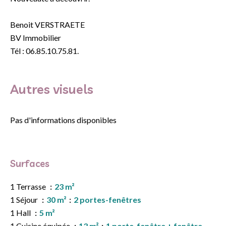
Benoit VERSTRAETE
BV Immobilier
Tél : 06.85.10.75.81.
Autres visuels
Pas d'informations disponibles
Surfaces
1 Terrasse
23 m²
1 Séjour
30 m²
2 portes-fenêtres
1 Hall
5 m²
1 Cuisine équipée
13 m²
1 porte-fenêtre + fenêtre